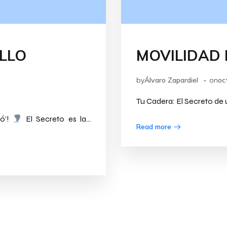
ILLO
MOVILIDAD
-
by
Álvaro Zapardiel
on
oc
Tu Cadera: El Secreto de
só’!
El Secreto es la…
Read more