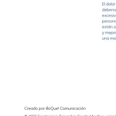
El dolor
deberse 
excesiv
persona
están o
y mejora
una may
Creado por illoQue! Comunicación