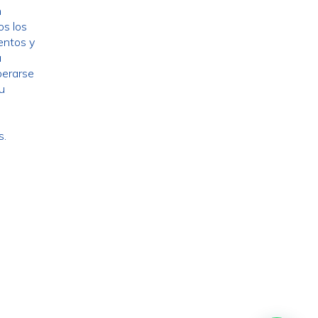
n
os los
entos y
a
perarse
su
s.