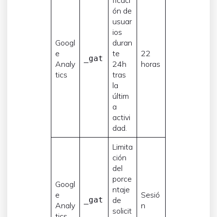
ficaci
ón de
usuar
ios
Googl
duran
e
te
22
_gat
Analy
24h
horas
tics
tras
la
últim
a
activi
dad.
Limita
ción
del
porce
Googl
ntaje
e
Sesió
_gat
de
Analy
n
solicit
tics