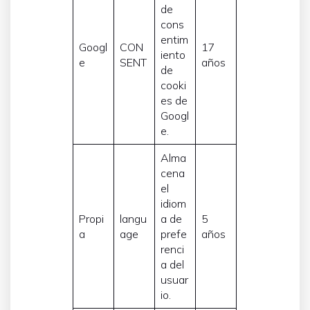
de
cons
entim
Googl
CON
17
iento
e
SENT
años
de
cooki
es de
Googl
e.
Alma
cena
el
idiom
Propi
langu
a de
5
a
age
prefe
años
renci
a del
usuar
io.