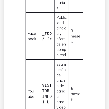
itaria
s.
Public
idad
dirigid
3
Face
_fbp
a y
mese
book
ofert
/ fr
s
as en
tiemp
o real.
Estim
ación
del
anch
VISI
o de
5
YouT
TOR_
band
mese
ube
a
INFO
s
para
1_L
vídeo