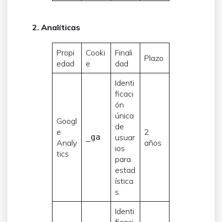
2. Analíticas
Propi
Cooki
Finali
Plazo
edad
e
dad
Identi
ficaci
ón
única
Googl
de
e
2
_ga
usuar
Analy
años
ios
tics
para
estad
ística
s.
Identi