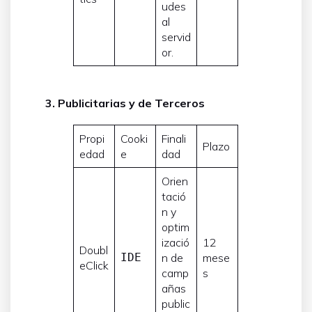
udes
al
servid
or.
3. Publicitarias y de Terceros
Propi
Cooki
Finali
Plazo
edad
e
dad
Orien
tació
n y
optim
izació
12
Doubl
IDE
n de
mese
eClick
camp
s
añas
public