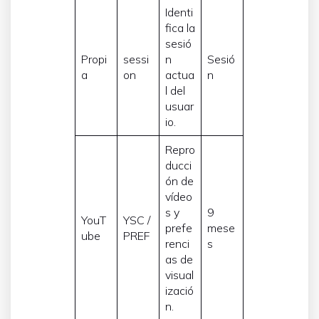
Identi
fica la
sesió
Propi
sessi
n
Sesió
a
on
actua
n
l del
usuar
io.
Repro
ducci
ón de
vídeo
s y
9
YouT
YSC /
prefe
mese
ube
PREF
renci
s
as de
visual
izació
n.