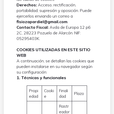
Derechos:
Acceso, rectificación,
portabilidad, supresión y oposición. Puede
ejercerlos enviando un correo a
fisiozapardiel@gmail.com
.
Contacto Fiscal:
Avda de Europa 12 p6
2C, 28223 Pozuelo de Alarcón. NIF:
05295403K.
COOKIES UTILIZADAS EN ESTE SITIO
WEB
A continuación, se detallan las cookies que
pueden instalarse en su navegador según
su configuración:
1. Técnicas y funcionales
Propi
Cooki
Finali
Plazo
edad
e
dad
Rastr
eador