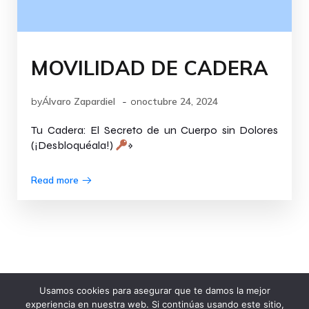
MOVILIDAD DE CADERA
-
by
Álvaro Zapardiel
on
octubre 24, 2024
Tu Cadera: El Secreto de un Cuerpo sin Dolores
(¡Desbloquéala!)
»
Read more
Creado por illoQue! Comunicación
Usamos cookies para asegurar que te damos la mejor
© 2026 Fisioterapia Zapardiel. Created for free using
experiencia en nuestra web. Si continúas usando este sitio,