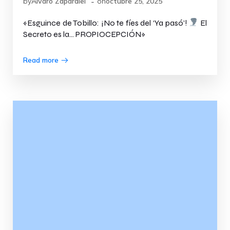
-
by
Álvaro Zapardiel
on
octubre 25, 2025
«Esguince de Tobillo: ¡No te fíes del ‘Ya pasó’!
El
Secreto es la… PROPIOCEPCIÓN»
Read more